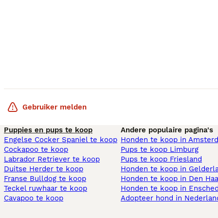
Gebruiker melden
Puppies en pups te koop
Andere populaire pagina's
Engelse Cocker Spaniel te koop
Honden te koop in Amster
Cockapoo te koop
Pups te koop Limburg​
Labrador Retriever te koop
Pups te koop Friesland​
Duitse Herder te koop
Honden te koop in Gelderl
Franse Bulldog te koop
Honden te koop in Den Ha
Teckel ruwhaar te koop
Honden te koop in Ensche
Cavapoo te koop
Adopteer hond in Nederlan