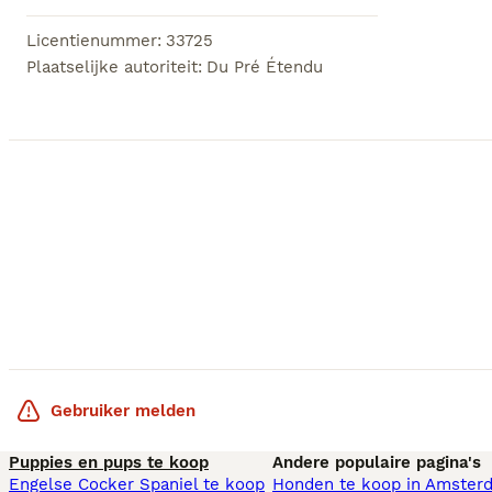
Licentienummer
:
33725
Plaatselijke autoriteit
:
Du Pré Étendu
Gebruiker melden
Puppies en pups te koop
Andere populaire pagina's
Engelse Cocker Spaniel te koop
Honden te koop in Amster