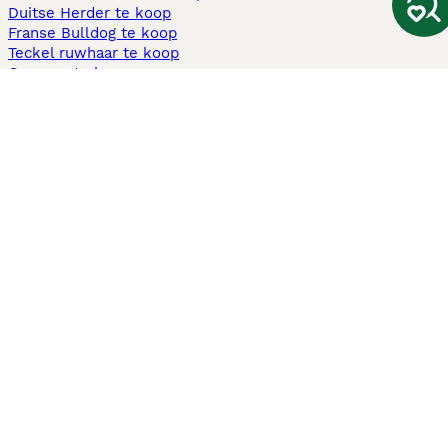
Duitse Herder te koop
Franse Bulldog te koop
Teckel ruwhaar te koop
Cavapoo te koop
Andere populaire pagina's
Honden te koop in Amsterdam
Pups te koop Limburg​
Pups te koop Friesland​
Honden te koop in Gelderland
Honden te koop in Den Haag
Honden te koop in Enschede
Adopteer hond in Nederland
Informatie
Over ons
Privacybeleid
Support
Pers
Voorwaarden
Pups verkopen