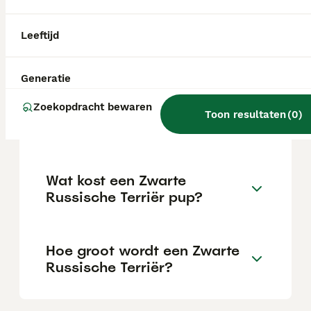
terughoudend tegenover vreemden en heeft
een sterke bewakingsdrang. Hij vraagt een
consequente maar niet harde opvoeding en
Leeftijd
is geen ras voor beginners.
Generatie
Wat is de gemiddelde prijs
Zoekopdracht bewaren
van een russische toy
Toon resultaten
(
0
)
terriër?
Wat kost een Zwarte
Russische Terriër pup?
Hoe groot wordt een Zwarte
Russische Terriër?