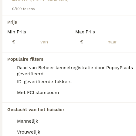
informatie over dit hondenras.
0/100 tekens
We hebben 0 Zwarte Russische Terriër
Prijs
Honden ter dekking in Goeree-Overflakkee
Min Prijs
Max Prijs
gevonden.
Als je toekomstige resultaten wil zien voor deze 
€
€
exacte zoekopdracht, sla dan je zoekopdracht op en 
vind jouw perfecte hond:
Populaire filters
Zoekopdracht bewaren
Raad van Beheer kennelregistratie door PuppyPlaats
geverifieerd
ID-geverifieerde fokkers
FAQ's
Met FCI stamboom
Geslacht van het huisdier
Wat is het karakter van een
zwarte russische terriër?
Mannelijk
De Zwarte Russische Terriër is rustig,
Vrouwelijk