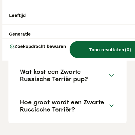
een sterke bewakingsdrang. Hij vraagt een
consequente maar niet harde opvoeding en
is geen ras voor beginners.
Leeftijd
Wat is de gemiddelde prijs
Generatie
van een russische toy
Zoekopdracht bewaren
terriër?
Toon resultaten
(
0
)
Wat kost een Zwarte
Russische Terriër pup?
Hoe groot wordt een Zwarte
Russische Terriër?