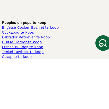
Puppies en pups te koop
Engelse Cocker Spaniel te koop
Cockapoo te koop
Labrador Retriever te koop
Duitse Herder te koop
Franse Bulldog te koop
Teckel ruwhaar te koop
Cavapoo te koop
Andere populaire pagina's
Honden te koop in Amsterdam
Pups te koop Limburg​
Pups te koop Friesland​
Honden te koop in Gelderland
Honden te koop in Den Haag
Honden te koop in Enschede
Adopteer hond in Nederland