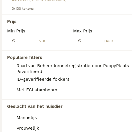
informatie over dit hondenras.
0/100 tekens
We hebben 0 Zwarte Russische Terriër
Prijs
Honden ter dekking in Oldambt gevonden.
Min Prijs
Max Prijs
Als je toekomstige resultaten wil zien voor deze 
exacte zoekopdracht, sla dan je zoekopdracht op en 
€
€
vind jouw perfecte hond:
Zoekopdracht bewaren
Populaire filters
Raad van Beheer kennelregistratie door PuppyPlaats
geverifieerd
FAQ's
ID-geverifieerde fokkers
Met FCI stamboom
Wat is het karakter van een
Geslacht van het huisdier
zwarte russische terriër?
Mannelijk
De Zwarte Russische Terriër is rustig,
terughoudend tegenover vreemden en heeft
Vrouwelijk