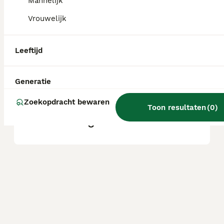
Mannelijk
Vrouwelijk
Hoe groot kan een yochon
worden?
Leeftijd
Welk ras is een Yochon?
Generatie
Zoekopdracht bewaren
Toon resultaten
(
0
)
Wat is een yochon?