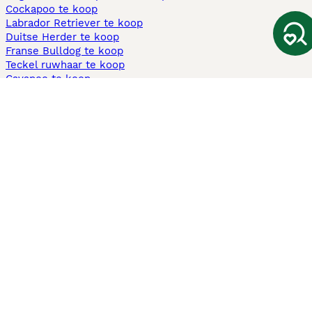
Cockapoo te koop
Labrador Retriever te koop
Duitse Herder te koop
Franse Bulldog te koop
Teckel ruwhaar te koop
Cavapoo te koop
Andere populaire pagina's
Honden te koop in Amsterdam
Pups te koop Limburg​
Pups te koop Friesland​
Honden te koop in Gelderland
Honden te koop in Den Haag
Honden te koop in Enschede
Adopteer hond in Nederland
Informatie
Over ons
Privacybeleid
Support
Pers