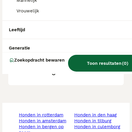
Mannelijk
Vrouwelijk
Hoe groot kan een yochon
worden?
Leeftijd
Welk ras is een Yochon?
Generatie
Zoekopdracht bewaren
Toon resultaten
(
0
)
Wat is een yochon?
honden in rotterdam
honden in den haag
honden in amsterdam
honden in tilburg
honden in bergen op
honden in culemborg