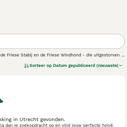
de Friese Stabij en de Friese Windhond - die uitgestorven is
roeger vooral voor in het Friese merengebied. De
Sorteer op
Datum gepubliceerd (nieuwste)
otter- en bunzingjacht), maar hem ook gebruikten als
king in Utrecht gevonden.
sla dan je zoekopdracht op en vind jouw perfecte hond: