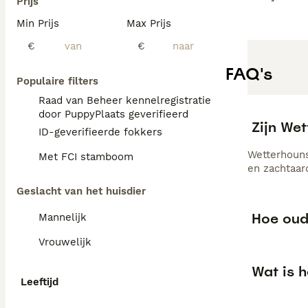
Prijs
Min Prijs
Max Prijs
€
€
FAQ's
Populaire filters
Raad van Beheer kennelregistratie
door PuppyPlaats geverifieerd
Zijn We
ID-geverifieerde fokkers
Wetterhouns
Met FCI stamboom
en zachtaar
Geslacht van het huisdier
Hoe oud
Mannelijk
Vrouwelijk
Wat is 
Leeftijd