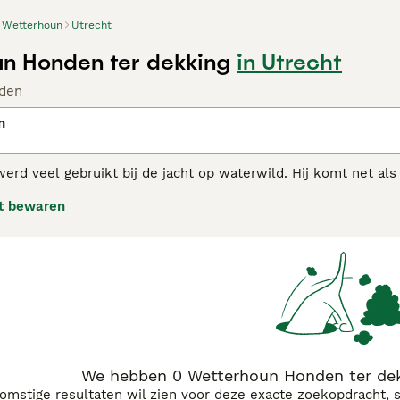
Wetterhoun
Utrecht
n Honden ter dekking
in Utrecht
den
n
rd veel gebruikt bij de jacht op waterwild. Hij komt net als 
 Friesland. Daar komt hij al eeuwenlang voor. De hond kwam v
t bewaren
de hond van boeren en arbeiders, die met hem gingen jagen (
d.
rhoun adviespagina voor informatie over dit hondenras.
We hebben 0 Wetterhoun Honden ter dek
komstige resultaten wil zien voor deze exacte zoekopdracht, 