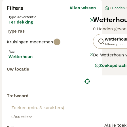
Filters
Alles wissen
Honden
Type advertentie
Wetterhou
Ter dekking
0 Honden gevon
Type ras
Wetterhou
Kruisingen meenemen
Alleen puur
Ras
De Wetterhoun we
Wetterhoun
rond 1940 - uit
Zoekopdrach
Wetterhoun was 
Uw locatie
waak- en erfhon
Lees onze Wette
Trefwoord
0/100 tekens
Als je toe