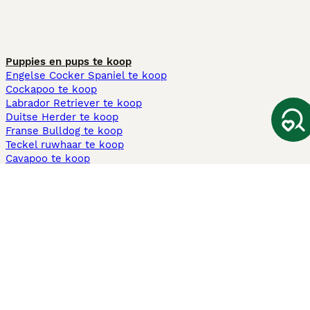
Puppies en pups te koop
Engelse Cocker Spaniel te koop
Cockapoo te koop
Labrador Retriever te koop
Duitse Herder te koop
Franse Bulldog te koop
Teckel ruwhaar te koop
Cavapoo te koop
Andere populaire pagina's
Honden te koop in Amsterdam
Pups te koop Limburg​
Pups te koop Friesland​
Honden te koop in Gelderland
Honden te koop in Den Haag
Honden te koop in Enschede
Adopteer hond in Nederland