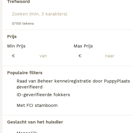
Trefwoord
Lees onze Wetterhoun adviespagina voor informatie over
dit hondenras.
We hebben 0 Wetterhoun Honden ter dekking
0/100 tekens
in Assendelft gevonden.
Als je toekomstige resultaten wil zien voor deze 
Prijs
exacte zoekopdracht, sla dan je zoekopdracht op en 
vind jouw perfecte hond:
Min Prijs
Max Prijs
€
€
Zoekopdracht bewaren
Populaire filters
FAQ's
Raad van Beheer kennelregistratie door PuppyPlaats
geverifieerd
ID-geverifieerde fokkers
Zijn Wetterhouns goede
Met FCI stamboom
gezinshonden?
Wetterhouns zijn over het algemeen goede
Geslacht van het huisdier
gezinshonden die bekend staan om hun