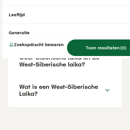
afhankelijk van de fokker.
Leeftijd
Zijn West-Siberische laika's
geschikte gezinshonden?
Generatie
Zoekopdracht bewaren
Toon resultaten
(
0
)
Wat is het verschil tussen de
Oost-Siberische laika en de
West-Siberische laika?
Wat is een West-Siberische
Laika?