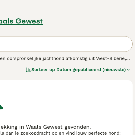
aals Gewest
 een oorspronkelijke jachthond afkomstig uit West-Siberië,
eciaal gefokt voor veelzijdige jacht, waaronder het
Sorteer op
Datum gepubliceerd (nieuwste)
t Siberische Laika
heeft een middelgroot postuur met een
de rechtopstaande oren en de opgerolde staart. Het
inct en waakzaamheid. Deze hond is loyal en vormt een
 Vanwege zijn hoge energie en behoefte aan mentale en
n eigenaren die ruimte en tijd hebben voor activiteiten
sen en minder geschikt als huishond. Zoektermen zoals 'west
nras' benadrukken dat deze hond een speciale, krachtige
dekking in Waals Gewest gevonden.
sla dan je zoekopdracht op en vind jouw perfecte hond: