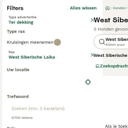
Filters
Alles wissen
Honden
Type advertentie
West Sibe
Ter dekking
0 Honden gevon
Type ras
West Siber
Kruisingen meenemen
Alleen puur
Ras
West Siberische
West Siberische Laika
Rusland. Deze ho
Zoekopdrach
opsporen en vas
Uw locatie
dicht, dubbelvac
temperament is 
hechte band met
fysieke stimulat
zoals lange wand
Trefwoord
siberische laika
metgezel is voo
0/100 tekens
Als je toe