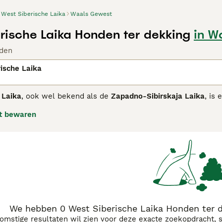
West Siberische Laika
Waals Gewest
rische Laika Honden ter dekking
in W
den
ische Laika
 Laika
, ook wel bekend als de
Zapadno-Sibirskaja Laika
, is
nd werd geselecteerd uit inheemse Laika-populaties en is sp
t bewaren
thouden van wild zoals eekhoorns, beren en elanden. De
Wes
htig haar dat beschermt tegen koude en vocht. Typisch zijn 
onafhankelijk, levendig en moedig, met een sterke jachtinst
 zijn baasje, maar kan afwachtend zijn tegenover vreemden.
ie is de
West Siberische Laika
het meest geschikt voor ervare
elingen en jachttraining. Het ras is ideaal voor actieve men
 karakter', 'west siberische laika pup kopen' en 'laika honde
r liefhebbers van Siberische hondenrassen.
We hebben 0 West Siberische Laika Honden ter 
komstige resultaten wil zien voor deze exacte zoekopdracht, 