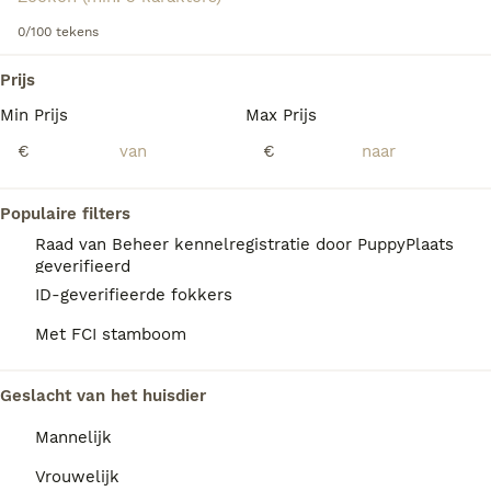
informatie over dit hondenras.
0/100 tekens
We hebben 0 Welsh Springer Spaniel Honden
Prijs
ter dekking in Reusel-de Mierden gevonden.
Min Prijs
Max Prijs
Als je toekomstige resultaten wil zien voor deze 
exacte zoekopdracht, sla dan je zoekopdracht op en 
€
€
vind jouw perfecte hond:
Zoekopdracht bewaren
Populaire filters
Raad van Beheer kennelregistratie door PuppyPlaats
geverifieerd
FAQ's
ID-geverifieerde fokkers
Met FCI stamboom
Is de Welsh Springer Spaniel
Geslacht van het huisdier
een goede gezinshond?
Mannelijk
Welsh Springer Spaniels zijn gezinshonden
die van iedereen in het huishouden houden,
Vrouwelijk