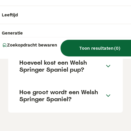
inclusief kinderen, andere honden en katten.
Ze kunnen wat verlegen zijn tegenover
vreemden, wat typisch is voor het ras.
Leeftijd
Wat is een Welsh Springer
Generatie
Spaniel?
Zoekopdracht bewaren
Toon resultaten
(
0
)
Hoeveel kost een Welsh
Springer Spaniel pup?
Hoe groot wordt een Welsh
Springer Spaniel?