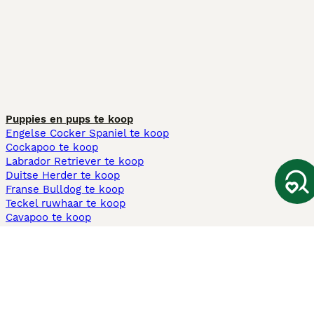
Puppies en pups te koop
Engelse Cocker Spaniel te koop
Cockapoo te koop
Labrador Retriever te koop
Duitse Herder te koop
Franse Bulldog te koop
Teckel ruwhaar te koop
Cavapoo te koop
Andere populaire pagina's
Honden te koop in Amsterdam
Pups te koop Limburg​
Pups te koop Friesland​
Honden te koop in Gelderland