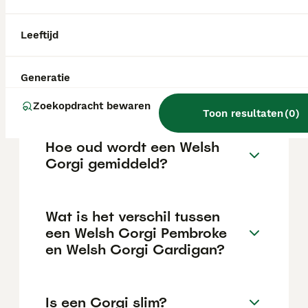
maar dit kan variëren afhankelijk van
factoren zoals de stamboom, de reputatie
van de fokker en de locatie.
Leeftijd
Is een Corgi een makkelijke
Generatie
hond?
Zoekopdracht bewaren
Toon resultaten
(
0
)
Hoe oud wordt een Welsh
Corgi gemiddeld?
Wat is het verschil tussen
een Welsh Corgi Pembroke
en Welsh Corgi Cardigan?
Is een Corgi slim?