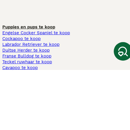
Puppies en pups te koop
Engelse Cocker Spaniel te koop
Cockapoo te koop
Labrador Retriever te koop
Duitse Herder te koop
Franse Bulldog te koop
Teckel ruwhaar te koop
Cavapoo te koop
Andere populaire pagina's
Honden te koop in Amsterdam
Pups te koop Limburg​
Pups te koop Friesland​
Honden te koop in Gelderland
Honden te koop in Den Haag
Honden te koop in Enschede
Adopteer hond in Nederland