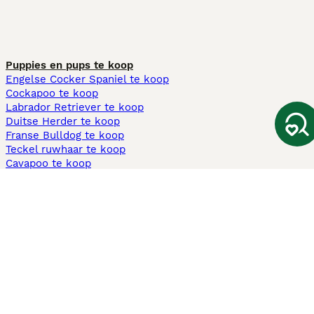
Puppies en pups te koop
Engelse Cocker Spaniel te koop
Cockapoo te koop
Labrador Retriever te koop
Duitse Herder te koop
Franse Bulldog te koop
Teckel ruwhaar te koop
Cavapoo te koop
Andere populaire pagina's
Honden te koop in Amsterdam
Pups te koop Limburg​
Pups te koop Friesland​
Honden te koop in Gelderland
Honden te koop in Den Haag
Honden te koop in Enschede
Adopteer hond in Nederland