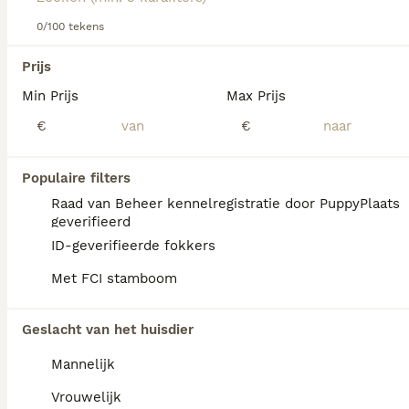
dit hondenras.
0/100 tekens
We hebben 0 Weimaraner Langhaar Honden
Prijs
ter dekking in Oldambt gevonden.
Min Prijs
Max Prijs
Als je toekomstige resultaten wil zien voor deze 
exacte zoekopdracht, sla dan je zoekopdracht op en 
€
€
vind jouw perfecte hond:
Zoekopdracht bewaren
Populaire filters
Raad van Beheer kennelregistratie door PuppyPlaats
geverifieerd
FAQ's
ID-geverifieerde fokkers
Met FCI stamboom
Wat is het karakter van een
Geslacht van het huisdier
Weimaraner langhaar?
Mannelijk
De Weimarse Staande Hond Langhaar is
zelfbewust en rustig van aard. Het is een
Vrouwelijk