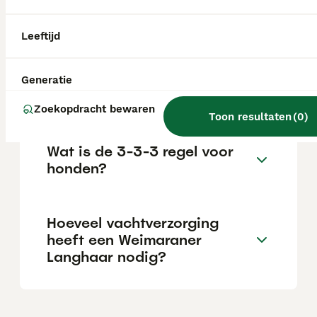
veelzijdige jachthond met veel passie en
uithoudingsvermogen, zonder overmatig veel
temperament.
Leeftijd
Is een Weimaraner een
Generatie
makkelijke hond?
Zoekopdracht bewaren
Toon resultaten
(
0
)
Wat is de 3-3-3 regel voor
honden?
Hoeveel vachtverzorging
heeft een Weimaraner
Langhaar nodig?