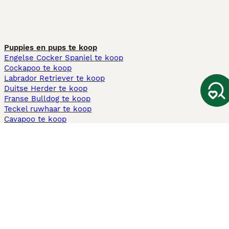
Puppies en pups te koop
Engelse Cocker Spaniel te koop
Cockapoo te koop
Labrador Retriever te koop
Duitse Herder te koop
Franse Bulldog te koop
Teckel ruwhaar te koop
Cavapoo te koop
Andere populaire pagina's
Honden te koop in Amsterdam
Pups te koop Limburg​
Pups te koop Friesland​
Honden te koop in Gelderland
Honden te koop in Den Haag
Honden te koop in Enschede
Adopteer hond in Nederland