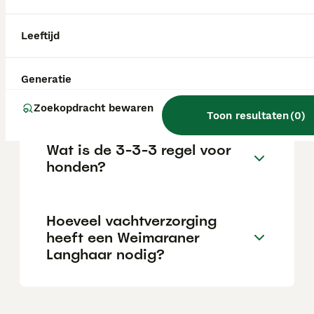
veelzijdige jachthond met veel passie en
uithoudingsvermogen, zonder overmatig veel
temperament.
Leeftijd
Is een Weimaraner een
Generatie
makkelijke hond?
Zoekopdracht bewaren
Toon resultaten
(
0
)
Wat is de 3-3-3 regel voor
honden?
Hoeveel vachtverzorging
heeft een Weimaraner
Langhaar nodig?