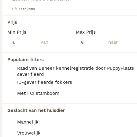
dit hondenras.
0/100 tekens
We hebben 0 Weimaraner Langhaar Honden
Prijs
ter dekking in Tytsjerksteradiel gevonden.
Min Prijs
Max Prijs
Als je toekomstige resultaten wil zien voor deze 
exacte zoekopdracht, sla dan je zoekopdracht op en 
€
€
vind jouw perfecte hond:
Zoekopdracht bewaren
Populaire filters
Raad van Beheer kennelregistratie door PuppyPlaats
geverifieerd
FAQ's
ID-geverifieerde fokkers
Met FCI stamboom
Wat is het karakter van een
Geslacht van het huisdier
Weimaraner langhaar?
Mannelijk
De Weimarse Staande Hond Langhaar is
zelfbewust en rustig van aard. Het is een
Vrouwelijk