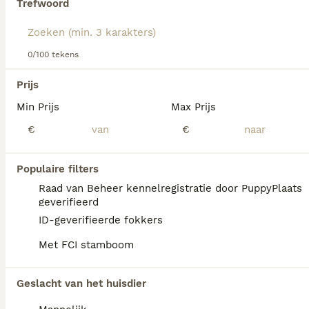
Trefwoord
Lees onze Weimaraner adviespagina voor informatie over
dit hondenras.
We hebben 0 Weimaraner Korthaar Honden
0/100 tekens
ter dekking in Amsterdam gevonden.
Als je toekomstige resultaten wil zien voor deze 
Prijs
exacte zoekopdracht, sla dan je zoekopdracht op en 
vind jouw perfecte hond:
Min Prijs
Max Prijs
€
€
Zoekopdracht bewaren
Populaire filters
FAQ's
Raad van Beheer kennelregistratie door PuppyPlaats
geverifieerd
ID-geverifieerde fokkers
Is de weimarse staande hond
Met FCI stamboom
korthaar?
De Weimarse Staande Hond Korthaar heeft
Geslacht van het huisdier
een karakteristieke zilvergrijze tot