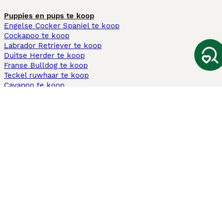
Puppies en pups te koop
Engelse Cocker Spaniel te koop
Cockapoo te koop
Labrador Retriever te koop
Duitse Herder te koop
Franse Bulldog te koop
Teckel ruwhaar te koop
Cavapoo te koop
Andere populaire pagina's
Honden te koop in Amsterdam
Pups te koop Limburg​
Pups te koop Friesland​
Honden te koop in Gelderland
Honden te koop in Den Haag
Honden te koop in Enschede
Adopteer hond in Nederland
Informatie
Over ons