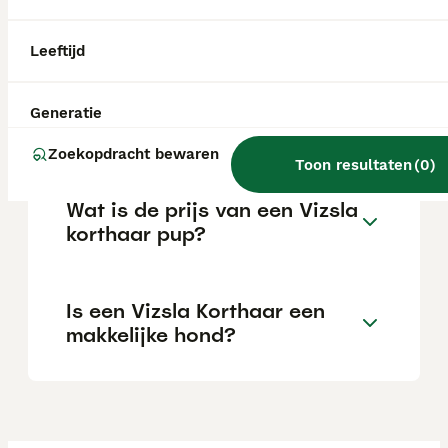
voor mensen die hem voldoende tijd en
aandacht kunnen geven. Hij is gevoelig,
leergierig en doet het heel goed tijdens
Leeftijd
uitdagende trainingen.
Generatie
Waarom geen Vizsla?
Zoekopdracht bewaren
Toon resultaten
(
0
)
Wat is de prijs van een Vizsla
korthaar pup?
Is een Vizsla Korthaar een
makkelijke hond?