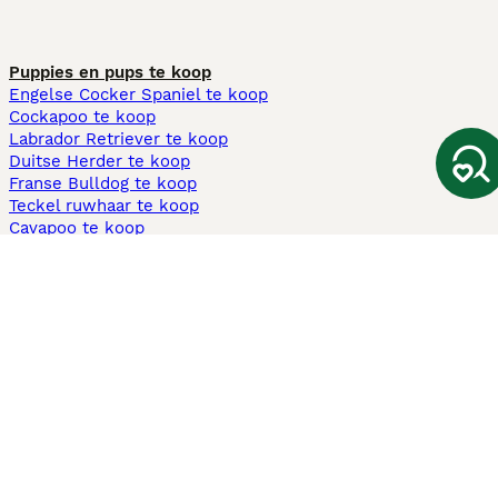
Puppies en pups te koop
Engelse Cocker Spaniel te koop
Cockapoo te koop
Labrador Retriever te koop
Duitse Herder te koop
Franse Bulldog te koop
Teckel ruwhaar te koop
Cavapoo te koop
Andere populaire pagina's
Honden te koop in Amsterdam
Pups te koop Limburg​
Pups te koop Friesland​
Honden te koop in Gelderland
Honden te koop in Den Haag
Honden te koop in Enschede
Adopteer hond in Nederland