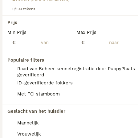
hondenras.
0/100 tekens
We hebben 0 Vizsla korthaar Honden ter
Prijs
dekking in Noord-Holland gevonden.
Min Prijs
Max Prijs
Als je toekomstige resultaten wil zien voor deze 
exacte zoekopdracht, sla dan je zoekopdracht op en 
€
€
vind jouw perfecte hond:
Zoekopdracht bewaren
Populaire filters
Raad van Beheer kennelregistratie door PuppyPlaats
geverifieerd
FAQ's
ID-geverifieerde fokkers
Met FCI stamboom
Wat is het karakter van een
Geslacht van het huisdier
Vizsla korthaar?
Mannelijk
De Vizsla Korthaar heeft een rijk karakter en
is een vrolijke, levendige gezelschapshond
Vrouwelijk