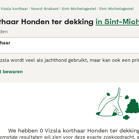
Vizsla korthaar
Noord-Brabant
Sint-Michielsgestel
Sint-Michielsgestel
rthaar Honden ter dekking
in Sint-Mic
den
thaar
zsla wordt veel als jachthond gebruikt, maar kan ook een pri
a is een uiterst actieve hond met een vriendelijke, intellige
t bewaren
orm uithoudingsvermogen.
 adviespagina voor informatie over dit hondenras.
We hebben 0 Vizsla korthaar Honden ter dekking
komstige resultaten wil zien voor deze exacte zoekopdracht, 