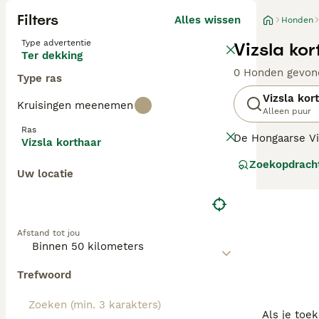
Filters
Alles wissen
Honden
Type advertentie
Vizsla ko
Ter dekking
0 Honden gevon
Type ras
Vizsla kor
Kruisingen meenemen
Alleen puur
Ras
De Hongaarse Vi
Vizsla korthaar
krijgt. De Vizsl
Zoekopdrach
en heeft een en
Uw locatie
Lees onze Vizsla
Afstand tot jou
Trefwoord
Als je toe