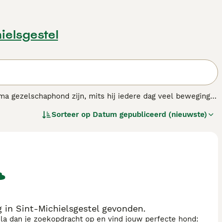
hielsgestel
ma gezelschaphond zijn, mits hij iedere dag veel beweging
nte en gehoorzame aard. Hij kan gemakkelijk worden getraind
Sorteer op
Datum gepubliceerd (nieuwste)
 in Sint-Michielsgestel gevonden.
sla dan je zoekopdracht op en vind jouw perfecte hond: