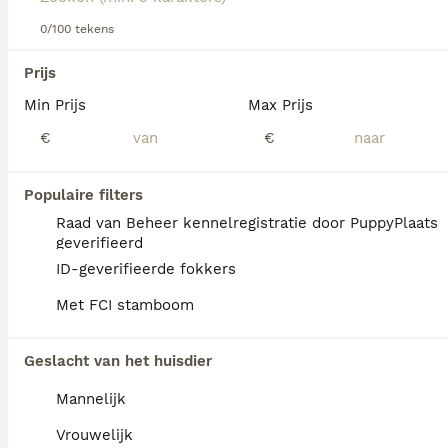
hondenras.
0/100 tekens
We hebben 0 Vizsla Draadhaar Honden ter
Prijs
dekking in Tytsjerksteradiel gevonden.
Min Prijs
Max Prijs
Als je toekomstige resultaten wil zien voor deze 
exacte zoekopdracht, sla dan je zoekopdracht op en 
€
€
vind jouw perfecte hond:
Zoekopdracht bewaren
Populaire filters
Raad van Beheer kennelregistratie door PuppyPlaats
geverifieerd
FAQ's
ID-geverifieerde fokkers
Met FCI stamboom
Wat kost een Vizsla
Geslacht van het huisdier
draadhaar?
Mannelijk
Een Vizsla Draadhaar pup vraagt een
aanzienlijke investering die varieert
Vrouwelijk