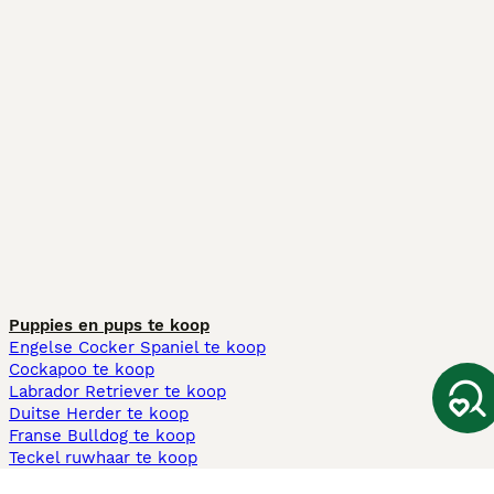
Puppies en pups te koop
Engelse Cocker Spaniel te koop
Cockapoo te koop
Labrador Retriever te koop
Duitse Herder te koop
Franse Bulldog te koop
Teckel ruwhaar te koop
Cavapoo te koop