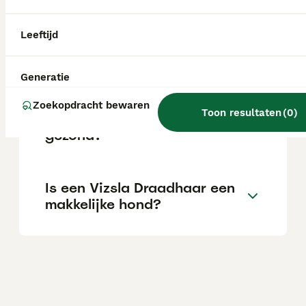
afhankelijk van de fokker.
Leeftijd
Wat is het karakter van een
Vizsla draadhaar?
Generatie
Zoekopdracht bewaren
Toon resultaten
(
0
)
Is de Vizsla draadhaar
gezond?
Is een Vizsla Draadhaar een
makkelijke hond?