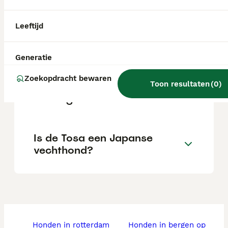
Leeftijd
Wat is het karakter van een
Tosa Inu?
Generatie
Zoekopdracht bewaren
Toon resultaten
(
0
)
Waarom is de Tosa in
sommige landen verboden?
Is de Tosa een Japanse
vechthond?
honden in rotterdam
honden in bergen op