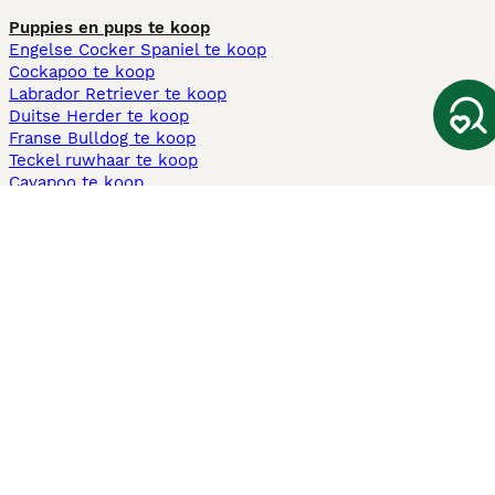
Puppies en pups te koop
Engelse Cocker Spaniel te koop
Cockapoo te koop
Labrador Retriever te koop
Duitse Herder te koop
Franse Bulldog te koop
Teckel ruwhaar te koop
Cavapoo te koop
Andere populaire pagina's
Honden te koop in Amsterdam
Pups te koop Limburg​
Pups te koop Friesland​
Honden te koop in Gelderland
Honden te koop in Den Haag
Honden te koop in Enschede
Adopteer hond in Nederland
Informatie
Over ons