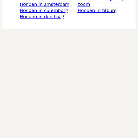
honden in amsterdam
zoom
honden in culemborg
honden in tilburg
honden in den haag