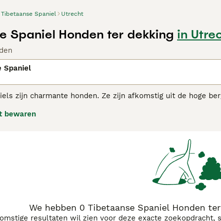
Tibetaanse Spaniel
Utrecht
e Spaniel Honden ter dekking
in Utre
den
 Spaniel
iels zijn charmante honden. Ze zijn afkomstig uit de hoge b
iken. Het zijn populaire gezelschaps- en familiehonden dank
t bewaren
aanse Spaniel adviespagina
voor informatie over dit hondenra
We hebben 0 Tibetaanse Spaniel Honden ter
komstige resultaten wil zien voor deze exacte zoekopdracht, 