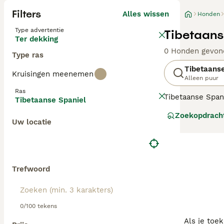
Filters
Alles wissen
Honden
Type advertentie
Tibetaans
Ter dekking
0 Honden gevon
Type ras
Tibetaanse
Kruisingen meenemen
Alleen puur
Ras
Tibetaanse Span
Tibetaanse Spaniel
gefokt door monn
Zoekopdrach
Uw locatie
Lees onze
Tibet
Trefwoord
0/100 tekens
Als je toe