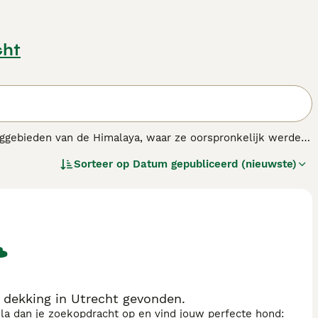
cht
erggebieden van de Himalaya, waar ze oorspronkelijk werden
zij hun innemende persoonlijkheden en schattige uiterlijk.
Sorteer op
Datum gepubliceerd (nieuwste)
s.
 dekking in Utrecht gevonden.
sla dan je zoekopdracht op en vind jouw perfecte hond: