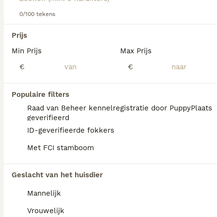
0/100 tekens
We hebben 0 Tibetaanse Spaniel Honden ter
Prijs
dekking in Waals Gewest gevonden.
Min Prijs
Max Prijs
Als je toekomstige resultaten wil zien voor deze 
exacte zoekopdracht, sla dan je zoekopdracht op en 
€
€
vind jouw perfecte hond:
Zoekopdracht bewaren
Populaire filters
Raad van Beheer kennelregistratie door PuppyPlaats
geverifieerd
FAQ's
ID-geverifieerde fokkers
Met FCI stamboom
Hoe gezond is een
Geslacht van het huisdier
Tibetaanse Spaniel?
Mannelijk
De Tibetaanse Spaniël is doorgaans gezond
en wordt 12 tot 15 jaar oud. Toch kunnen
Vrouwelijk