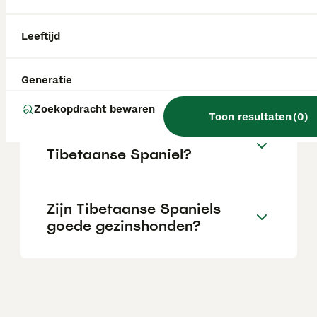
erfelijke aandoeningen zoals patellaluxatie
en progressieve retina-atrofie voorkomen.
Leeftijd
Hoeveel kost een Tibetaanse
Spaniel?
Generatie
Zoekopdracht bewaren
Toon resultaten
(
0
)
Hoe is het karakter van een
Tibetaanse Spaniel?
Zijn Tibetaanse Spaniels
goede gezinshonden?