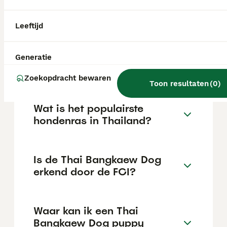
en duidelijke gedragsregels leert. Hij
reageert dikwijls op instinct en heeft een
echte leider en goede socialisatie nodig.
Leeftijd
Wat is de Thaise wilde
Generatie
hond?
Zoekopdracht bewaren
Toon resultaten
(
0
)
Wat is het populairste
hondenras in Thailand?
Is de Thai Bangkaew Dog
erkend door de FCI?
Waar kan ik een Thai
Bangkaew Dog puppy