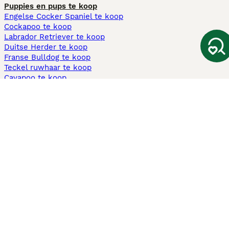
Puppies en pups te koop
Engelse Cocker Spaniel te koop
Cockapoo te koop
Labrador Retriever te koop
Duitse Herder te koop
Franse Bulldog te koop
Teckel ruwhaar te koop
Cavapoo te koop
Andere populaire pagina's
Honden te koop in Amsterdam
Pups te koop Limburg​
Pups te koop Friesland​
Honden te koop in Gelderland
Honden te koop in Den Haag
Honden te koop in Enschede
Adopteer hond in Nederland
Informatie
Over ons
Privacybeleid