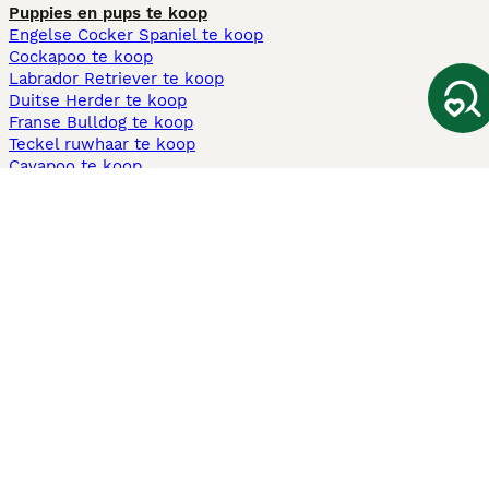
Puppies en pups te koop
Engelse Cocker Spaniel te koop
Cockapoo te koop
Labrador Retriever te koop
Duitse Herder te koop
Franse Bulldog te koop
Teckel ruwhaar te koop
Cavapoo te koop
Andere populaire pagina's
Honden te koop in Amsterdam
Pups te koop Limburg​
Pups te koop Friesland​
Honden te koop in Gelderland
Honden te koop in Den Haag
Honden te koop in Enschede
Adopteer hond in Nederland
Informatie
Over ons
Privacybeleid