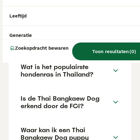
en duidelijke gedragsregels leert. Hij
reageert dikwijls op instinct en heeft een
echte leider en goede socialisatie nodig.
Leeftijd
Wat is de Thaise wilde
Generatie
hond?
Zoekopdracht bewaren
Toon resultaten
(
0
)
Wat is het populairste
hondenras in Thailand?
Is de Thai Bangkaew Dog
erkend door de FCI?
Waar kan ik een Thai
Bangkaew Dog puppy