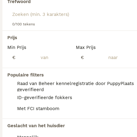
Trefwoord
We hebben 0 Tervuerense Herder Honden ter
0/100 tekens
dekking in Assendelft gevonden.
Als je toekomstige resultaten wil zien voor deze 
Prijs
exacte zoekopdracht, sla dan je zoekopdracht op en 
vind jouw perfecte hond:
Min Prijs
Max Prijs
€
€
Zoekopdracht bewaren
Populaire filters
FAQ's
Raad van Beheer kennelregistratie door PuppyPlaats
geverifieerd
ID-geverifieerde fokkers
Is de Tervuerense herder
Met FCI stamboom
kindvriendelijk?
De Tervuerense Herder is aanhankelijk,
Geslacht van het huisdier
loyaal en beschermend tegenover zijn gezin.