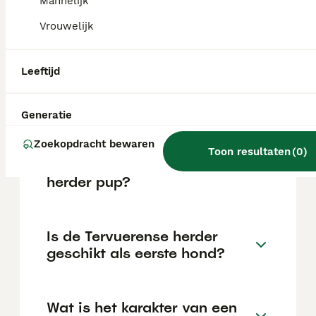
Hij is waakzaam, wat hem een uitstekende
Mannelijk
waakhond maakt, en kan goed overweg met
Vrouwelijk
kinderen en andere dieren mits hij goed
gesocialiseerd is.
Leeftijd
Wat is de makkelijkste
herdershond?
Generatie
Zoekopdracht bewaren
Toon resultaten
(
0
)
Wat kost een Tervuerense
herder pup?
Is de Tervuerense herder
geschikt als eerste hond?
Wat is het karakter van een