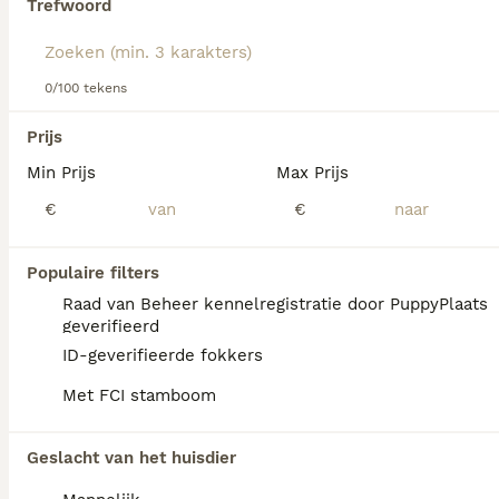
Trefwoord
We hebben 0 Teckel (langhaar) Honden ter
0/100 tekens
dekking in Assendelft gevonden.
Als je toekomstige resultaten wil zien voor deze 
Prijs
exacte zoekopdracht, sla dan je zoekopdracht op en 
vind jouw perfecte hond:
Min Prijs
Max Prijs
€
€
Zoekopdracht bewaren
Populaire filters
FAQ's
Raad van Beheer kennelregistratie door PuppyPlaats
geverifieerd
ID-geverifieerde fokkers
Is een teckel een makkelijke
Met FCI stamboom
hond?
De Teckel is een uiterst intelligente hond
Geslacht van het huisdier
die in staat is snel te leren, maar de training