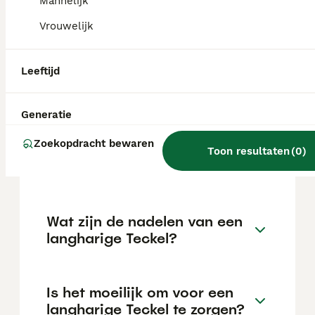
moet leuk en motiverend blijven. Het is
Mannelijk
zeker niet de makkelijkste hond om te
Vrouwelijk
trainen.
Leeftijd
Welke 3 soorten teckels zijn
er?
Generatie
Zoekopdracht bewaren
Wat is de prijs van een
Toon resultaten
(
0
)
langhaar Teckel?
Wat zijn de nadelen van een
langharige Teckel?
Is het moeilijk om voor een
langharige Teckel te zorgen?