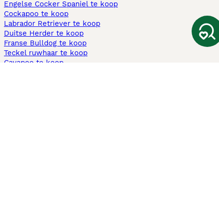
Engelse Cocker Spaniel te koop
Cockapoo te koop
Labrador Retriever te koop
Duitse Herder te koop
Franse Bulldog te koop
Teckel ruwhaar te koop
Cavapoo te koop
Andere populaire pagina's
Honden te koop in Amsterdam
Pups te koop Limburg​
Pups te koop Friesland​
Honden te koop in Gelderland
Honden te koop in Den Haag
Honden te koop in Enschede
Adopteer hond in Nederland
Informatie
Over ons
Privacybeleid
Support