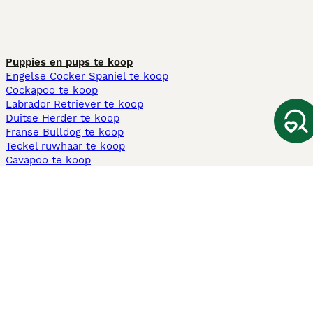
Puppies en pups te koop
Engelse Cocker Spaniel te koop
Cockapoo te koop
Labrador Retriever te koop
Duitse Herder te koop
Franse Bulldog te koop
Teckel ruwhaar te koop
Cavapoo te koop
Andere populaire pagina's
Honden te koop in Amsterdam
Pups te koop Limburg​
Pups te koop Friesland​
Honden te koop in Gelderland
Honden te koop in Den Haag
Honden te koop in Enschede
Adopteer hond in Nederland