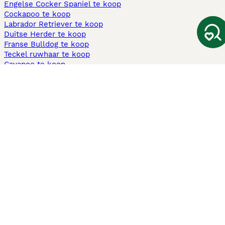
Engelse Cocker Spaniel te koop
Cockapoo te koop
Labrador Retriever te koop
Duitse Herder te koop
Franse Bulldog te koop
Teckel ruwhaar te koop
Cavapoo te koop
Andere populaire pagina's
Honden te koop in Amsterdam
Pups te koop Limburg​
Pups te koop Friesland​
Honden te koop in Gelderland
Honden te koop in Den Haag
Honden te koop in Enschede
Adopteer hond in Nederland
Informatie
Over ons
Privacybeleid
Support