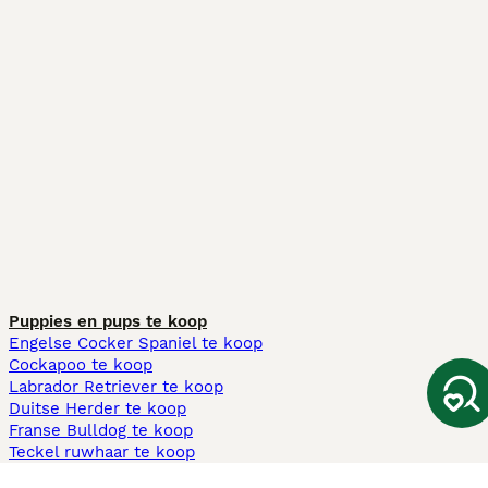
Puppies en pups te koop
Engelse Cocker Spaniel te koop
Cockapoo te koop
Labrador Retriever te koop
Duitse Herder te koop
Franse Bulldog te koop
Teckel ruwhaar te koop
Cavapoo te koop