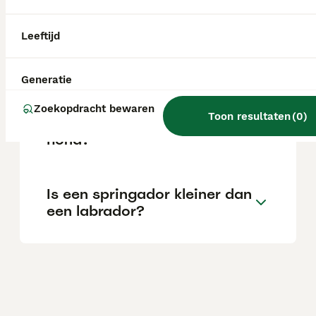
cm en een gewicht van 23 tot 41 kg.
Leeftijd
Hoe oud wordt een
springador?
Generatie
Zoekopdracht bewaren
Toon resultaten
(
0
)
Is een springador een goede
hond?
Is een springador kleiner dan
een labrador?