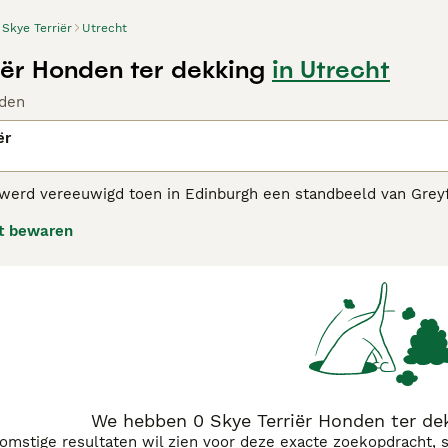
Skye Terriër
Utrecht
iër Honden ter dekking
in Utrecht
den
ër
 werd vereeuwigd toen in Edinburgh een standbeeld van Greyf
dood van zijn baasjes door bij hun graf te gaan liggen. Het zi
t bewaren
hun aantal de laatste tijd afgenomen, waardoor ze op de lijst
Terriër adviespagina
voor informatie over dit hondenras.
We hebben 0 Skye Terriër Honden ter de
komstige resultaten wil zien voor deze exacte zoekopdracht, 