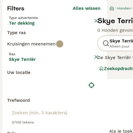
Filters
Alles wissen
Honden
Type advertentie
Skye Terr
Ter dekking
0 Honden gevon
Type ras
Skye Terri
Kruisingen meenemen
Alleen puur
Ras
De Skye Terriër
Skye Terriër
jaar lang om de 
Zoekopdrach
zijn. Helaas is 
Uw locatie
Lees onze
Skye 
Trefwoord
0/100 tekens
Als je toe