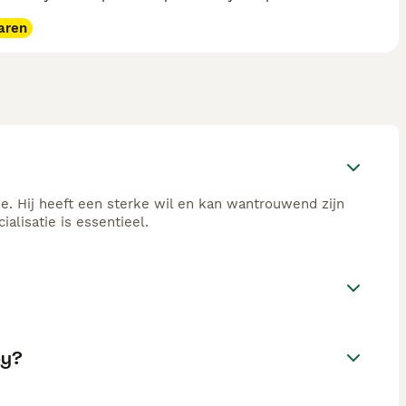
aren
je. Hij heeft een sterke wil en kan wantrouwend zijn
alisatie is essentieel.
py?