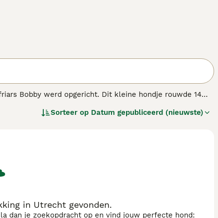
riars Bobby werd opgericht. Dit kleine hondje rouwde 14
jn kleine hondjes met korte poten die langer zijn dan ze groot
Sorteer op
Datum gepubliceerd (nieuwste)
 van bedreigde inheemse rassen zijn geplaatst.
kking in Utrecht gevonden.
sla dan je zoekopdracht op en vind jouw perfecte hond: