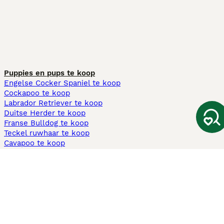
Puppies en pups te koop
Engelse Cocker Spaniel te koop
Cockapoo te koop
Labrador Retriever te koop
Duitse Herder te koop
Franse Bulldog te koop
Teckel ruwhaar te koop
Cavapoo te koop
Andere populaire pagina's
Honden te koop in Amsterdam
Pups te koop Limburg​
Pups te koop Friesland​
Honden te koop in Gelderland
Honden te koop in Den Haag