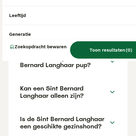
intelligent en leergierig, wat hem tot een
uitstekende gezinshond maakt, en heeft een
sterk beschermend instinct.
Leeftijd
Is een Sint Bernard slim?
Generatie
Zoekopdracht bewaren
Toon resultaten
(
0
)
Wat kost een goede Sint
Bernard Langhaar pup?
Kan een Sint Bernard
Langhaar alleen zijn?
Is de Sint Bernard Langhaar
een geschikte gezinshond?