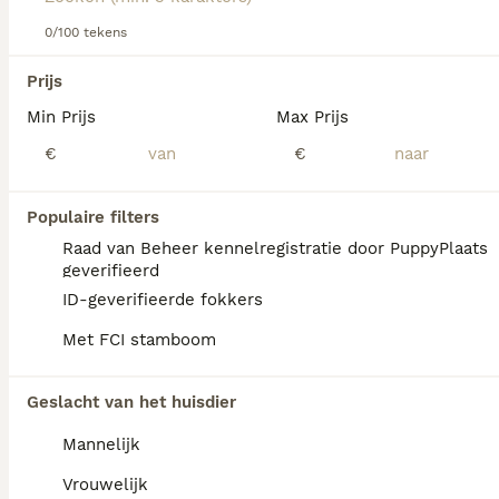
0/100 tekens
We hebben 0 Sint Bernard Langhaar Honden
Prijs
ter dekking in Reusel-de Mierden gevonden.
Min Prijs
Max Prijs
Als je toekomstige resultaten wil zien voor deze 
exacte zoekopdracht, sla dan je zoekopdracht op en 
€
€
vind jouw perfecte hond:
Zoekopdracht bewaren
Populaire filters
Raad van Beheer kennelregistratie door PuppyPlaats
geverifieerd
FAQ's
ID-geverifieerde fokkers
Met FCI stamboom
Wat is het karakter van een
Geslacht van het huisdier
Sint Bernard?
Mannelijk
De Sint Bernard heeft een vriendelijk, rustig
en waakzaam karakter. Hij is sociaal,
Vrouwelijk