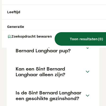
intelligent en leergierig, wat hem tot een
uitstekende gezinshond maakt, en heeft een
sterk beschermend instinct.
Leeftijd
Is een Sint Bernard slim?
Generatie
Zoekopdracht bewaren
Toon resultaten
(
0
)
Wat kost een goede Sint
Bernard Langhaar pup?
Kan een Sint Bernard
Langhaar alleen zijn?
Is de Sint Bernard Langhaar
een geschikte gezinshond?