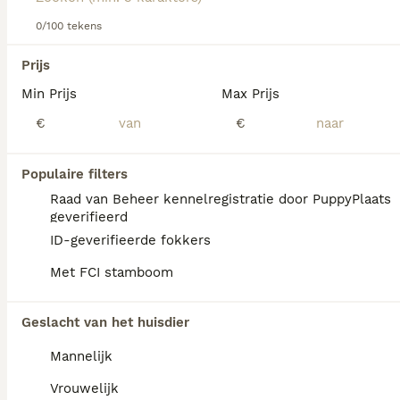
0/100 tekens
We hebben 0 Sint Bernard Langhaar Honden
Prijs
ter dekking in Oldambt gevonden.
Min Prijs
Max Prijs
Als je toekomstige resultaten wil zien voor deze 
exacte zoekopdracht, sla dan je zoekopdracht op en 
€
€
vind jouw perfecte hond:
Zoekopdracht bewaren
Populaire filters
Raad van Beheer kennelregistratie door PuppyPlaats
geverifieerd
FAQ's
ID-geverifieerde fokkers
Met FCI stamboom
Wat is het karakter van een
Geslacht van het huisdier
Sint Bernard?
Mannelijk
De Sint Bernard heeft een vriendelijk, rustig
en waakzaam karakter. Hij is sociaal,
Vrouwelijk