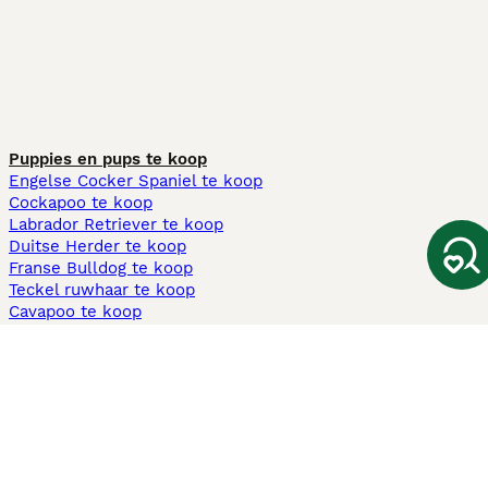
Puppies en pups te koop
Engelse Cocker Spaniel te koop
Cockapoo te koop
Labrador Retriever te koop
Duitse Herder te koop
Franse Bulldog te koop
Teckel ruwhaar te koop
Cavapoo te koop
Andere populaire pagina's
Honden te koop in Amsterdam
Pups te koop Limburg​
Pups te koop Friesland​
Honden te koop in Gelderland
Honden te koop in Den Haag