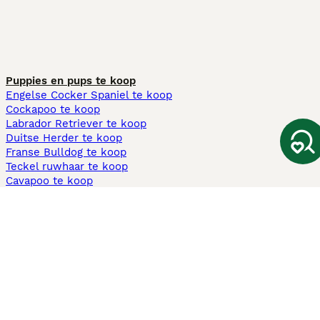
Puppies en pups te koop
Engelse Cocker Spaniel te koop
Cockapoo te koop
Labrador Retriever te koop
Duitse Herder te koop
Franse Bulldog te koop
Teckel ruwhaar te koop
Cavapoo te koop
Andere populaire pagina's
Honden te koop in Amsterdam
Pups te koop Limburg​
Pups te koop Friesland​
Honden te koop in Gelderland
Honden te koop in Den Haag
Honden te koop in Enschede
Adopteer hond in Nederland