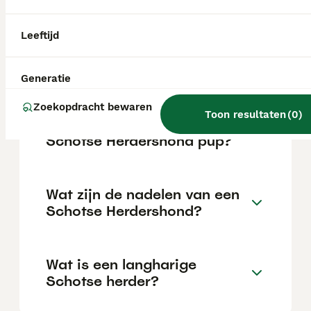
De Langharige Collie is een vrolijke,
energieke en waakzame hond die zeer
gehecht is aan zijn gezin. Hij is werkwillig,
Leeftijd
sociaal, lief, beschermend, attent, gevoelig
en slim, en kan prima omgaan met andere
huisdieren en kinderen.
Generatie
Zoekopdracht bewaren
Toon resultaten
(
0
)
Wat is de prijs van een
Schotse Herdershond pup?
Wat zijn de nadelen van een
Schotse Herdershond?
Wat is een langharige
Schotse herder?