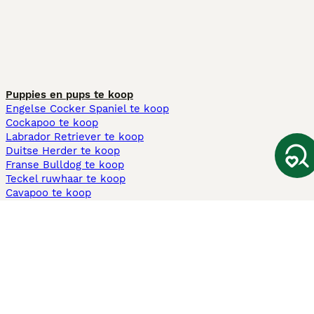
Puppies en pups te koop
Engelse Cocker Spaniel te koop
Cockapoo te koop
Labrador Retriever te koop
Duitse Herder te koop
Franse Bulldog te koop
Teckel ruwhaar te koop
Cavapoo te koop
Andere populaire pagina's
Honden te koop in Amsterdam
Pups te koop Limburg​
Pups te koop Friesland​
Honden te koop in Gelderland
Honden te koop in Den Haag
Honden te koop in Enschede