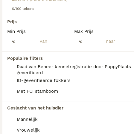
Lees onze
Schotse Herdershond (korthaar) adviespagina
voor informatie over dit hondenras.
0/100 tekens
We hebben 0 Schotse Herdershond korthaar
Prijs
Honden ter dekking in Waals Gewest
Min Prijs
Max Prijs
gevonden.
Als je toekomstige resultaten wil zien voor deze 
€
€
exacte zoekopdracht, sla dan je zoekopdracht op en 
vind jouw perfecte hond:
Populaire filters
Zoekopdracht bewaren
Raad van Beheer kennelregistratie door PuppyPlaats
geverifieerd
ID-geverifieerde fokkers
FAQ's
Met FCI stamboom
Geslacht van het huisdier
Wat is het karakter van een
Schotse Herdershond
Mannelijk
Korthaar?
Vrouwelijk