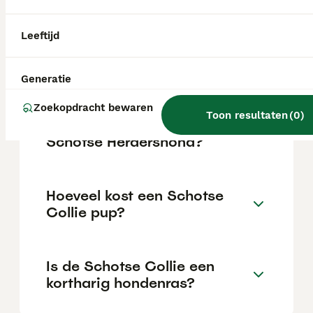
De Kortharige Collie is een vrolijke,
energieke en waakzame hond die zeer
gehecht is aan zijn gezin. Hij is werkwillig,
Leeftijd
sociaal, lief, beschermend, attent, gevoelig
en slim, en kan prima omgaan met andere
huisdieren en kinderen.
Generatie
Zoekopdracht bewaren
Toon resultaten
(
0
)
Wat is het karakter van een
Schotse Herdershond?
Hoeveel kost een Schotse
Collie pup?
Is de Schotse Collie een
kortharig hondenras?