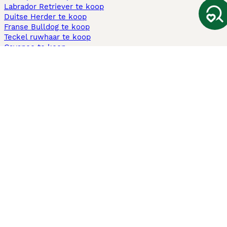
Labrador Retriever te koop
Duitse Herder te koop
Franse Bulldog te koop
Teckel ruwhaar te koop
Cavapoo te koop
Andere populaire pagina's
Honden te koop in Amsterdam
Pups te koop Limburg​
Pups te koop Friesland​
Honden te koop in Gelderland
Honden te koop in Den Haag
Honden te koop in Enschede
Adopteer hond in Nederland
Informatie
Over ons
Privacybeleid
Support
Pers
Voorwaarden