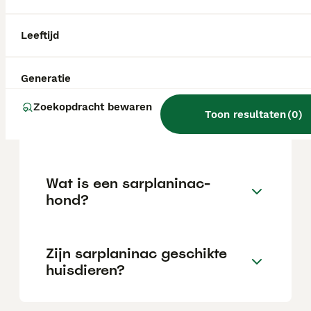
gemakkelijk te vinden en vraagt een
aanzienlijke investering die varieert
afhankelijk van de fokker.
Leeftijd
Welke
Generatie
gezondheidsproblemen
Zoekopdracht bewaren
hebben mensen met
Toon resultaten
(
0
)
sarplaninac?
Wat is een sarplaninac-
hond?
Zijn sarplaninac geschikte
huisdieren?