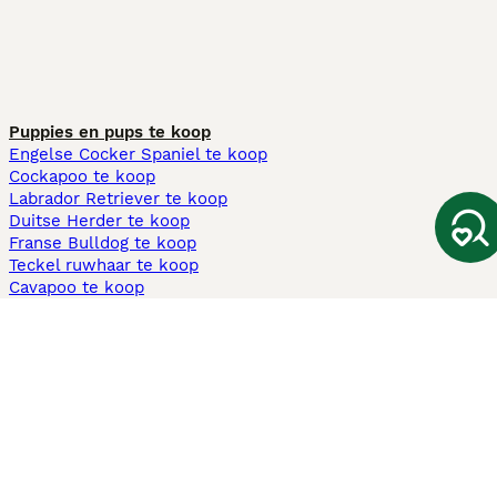
Puppies en pups te koop
Engelse Cocker Spaniel te koop
Cockapoo te koop
Labrador Retriever te koop
Duitse Herder te koop
Franse Bulldog te koop
Teckel ruwhaar te koop
Cavapoo te koop
Andere populaire pagina's
Honden te koop in Amsterdam
Pups te koop Limburg​
Pups te koop Friesland​
Honden te koop in Gelderland
Honden te koop in Den Haag
Honden te koop in Enschede