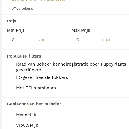
dit hondenras.
0/100 tekens
We hebben 0 Sarplaninac (Joegoslavische
Prijs
herder) Honden ter dekking in Goeree-
Min Prijs
Max Prijs
Overflakkee gevonden.
Als je toekomstige resultaten wil zien voor deze 
€
€
exacte zoekopdracht, sla dan je zoekopdracht op en 
vind jouw perfecte hond:
Populaire filters
Zoekopdracht bewaren
Raad van Beheer kennelregistratie door PuppyPlaats
geverifieerd
ID-geverifieerde fokkers
FAQ's
Met FCI stamboom
Geslacht van het huisdier
Waar kan ik een Sarplaninac
puppy kopen?
Mannelijk
Een Sarplaninac pup is niet altijd
Vrouwelijk