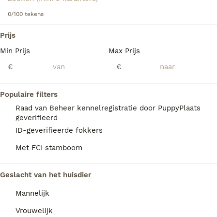
0/100 tekens
We hebben 0 Ruwhaar Teckel Honden ter
Prijs
dekking in Reusel-de Mierden gevonden.
Min Prijs
Max Prijs
Als je toekomstige resultaten wil zien voor deze 
exacte zoekopdracht, sla dan je zoekopdracht op en 
€
€
vind jouw perfecte hond:
Zoekopdracht bewaren
Populaire filters
Raad van Beheer kennelregistratie door PuppyPlaats
geverifieerd
FAQ's
ID-geverifieerde fokkers
Met FCI stamboom
Hoe duur is een ruwharige
Geslacht van het huisdier
teckel pup?
Mannelijk
De aanschafkosten van een ruwharige
Teckel variëren aanzienlijk; bij fokkers die
Vrouwelijk