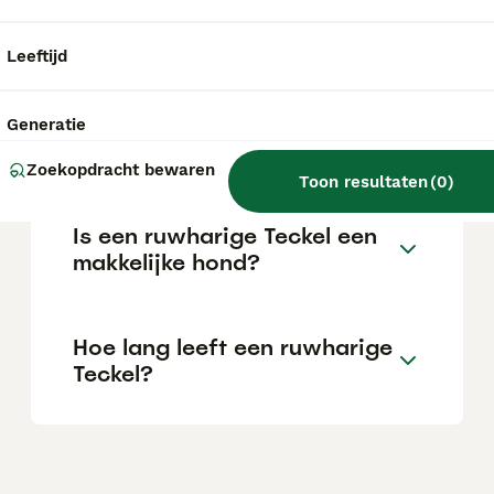
veel investeren in gezondheidsonderzoeken
of honden met stamboom kunnen de kosten
oplopen tot 2.000 euro of meer.
Leeftijd
Wat zijn de nadelen van een
Generatie
ruwharige Teckel?
Zoekopdracht bewaren
Toon resultaten
(
0
)
Is een ruwharige Teckel een
makkelijke hond?
Hoe lang leeft een ruwharige
Teckel?