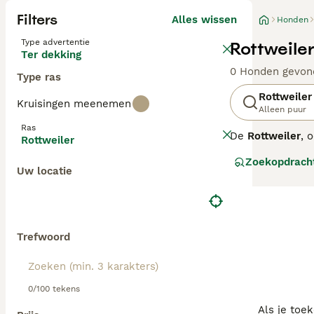
Filters
Alles wissen
Honden
Type advertentie
Rottweile
Ter dekking
0 Honden gevon
Type ras
Rottweiler
Kruisingen meenemen
Alleen puur
Ras
De
Rottweiler
, 
Rottweiler
veehoeder en wa
Zoekopdrach
Rottweiler pups
Uw locatie
zelfverzekerd e
vroege socialis
op zoek zijn naa
en lichaamsbeweg
geschikt voor b
Trefwoord
0/100 tekens
Als je toe