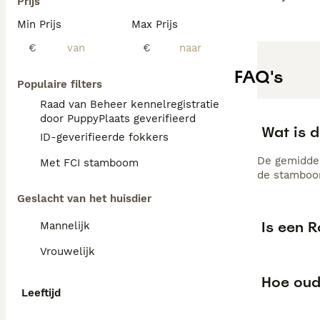
Prijs
Min Prijs
Max Prijs
€
€
FAQ's
Populaire filters
Raad van Beheer kennelregistratie
door PuppyPlaats geverifieerd
Wat is d
ID-geverifieerde fokkers
De gemiddel
Met FCI stamboom
de stamboom
Geslacht van het huisdier
Is een R
Mannelijk
Vrouwelijk
Hoe oud
Leeftijd