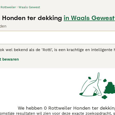
Rottweiler
Waals Gewest
r Honden ter dekking
in Waals Gewest
den
ook wel bekend als de 'Rotti', is een krachtige en intelligente
akhond. Deze stevige hond heeft een zwarte vacht met duidel
t bewaren
zijn populair vanwege hun loyale aard en indrukwekkende Ui
n beschermend, waardoor ze uitstekende gezinshonden zijn 
atie nodig om overmatige beschermingsdrang te voorkomen. 
r een trouwe en waakzame metgezel. Hun geschiktheid ligt bij
ing, want deze hond vergt dagelijkse activiteit en mentale u
eginnende hondenbezitters, maar met de juiste zorg en aanda
We hebben 0 Rottweiler Honden ter dekkin
komstige resultaten wil zien voor deze exacte zoekopdracht, 