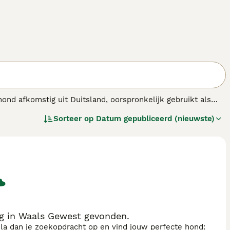
 hond afkomstig uit Duitsland, oorspronkelijk gebruikt als
ijke roestbruine aftekeningen op gezicht, borst en poten.
Sorteer op
Datum gepubliceerd (nieuwste)
terlijk. Het temperament van de
Rottweiler pup
is kalm,
voor ervaren eigenaren. Ze hebben een consequente en
Veel mensen zoeken naar
rottweiler pups te koop
omdat ze
 actieve eigenaren die voldoende tijd hebben voor training
itdaging. Door hun natuurlijke waakinstinct zijn ze minder
cht vormen ze een geweldige toevoeging aan het gezin.
g in Waals Gewest gevonden.
sla dan je zoekopdracht op en vind jouw perfecte hond: