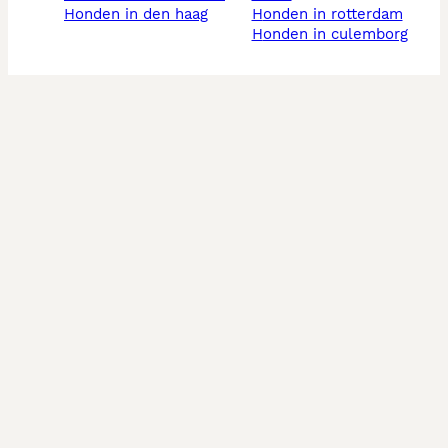
honden in den haag
honden in rotterdam
honden in culemborg