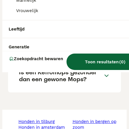
fokker.
Mannelijk
Vrouwelijk
Wat is een Retromops?
Leeftijd
Wat is het karakter van een
Generatie
Retromopshond?
Zoekopdracht bewaren
Toon resultaten
(
0
)
Is een Retromops gezonder
dan een gewone Mops?
honden in tilburg
honden in bergen op
honden in amsterdam
zoom