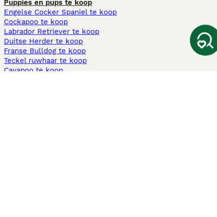
Puppies en pups te koop
Engelse Cocker Spaniel te koop
Cockapoo te koop
Labrador Retriever te koop
Duitse Herder te koop
Franse Bulldog te koop
Teckel ruwhaar te koop
Cavapoo te koop
Andere populaire pagina's
Honden te koop in Amsterdam
Pups te koop Limburg​
Pups te koop Friesland​
Honden te koop in Gelderland
Honden te koop in Den Haag
Honden te koop in Enschede
Adopteer hond in Nederland
Informatie
Over ons
Privacybeleid