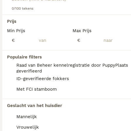
actief buitenleven leiden.
0/100 tekens
Lees onze
Pyreneese Herdershond adviespagina
voor
We hebben 0 Pyreneese Herdershond Honden
informatie over dit hondenras.
Prijs
ter dekking in Utrecht gevonden.
Min Prijs
Max Prijs
Als je toekomstige resultaten wil zien voor deze 
exacte zoekopdracht, sla dan je zoekopdracht op en 
€
€
vind jouw perfecte hond:
Zoekopdracht bewaren
Populaire filters
Raad van Beheer kennelregistratie door PuppyPlaats
geverifieerd
FAQ's
ID-geverifieerde fokkers
Met FCI stamboom
Wat is de prijs van een
Geslacht van het huisdier
Pyreneese Herdershond?
Mannelijk
Een Pyreneese Herdershond pup met
stamboom kost gemiddeld tussen de 900 en
Vrouwelijk