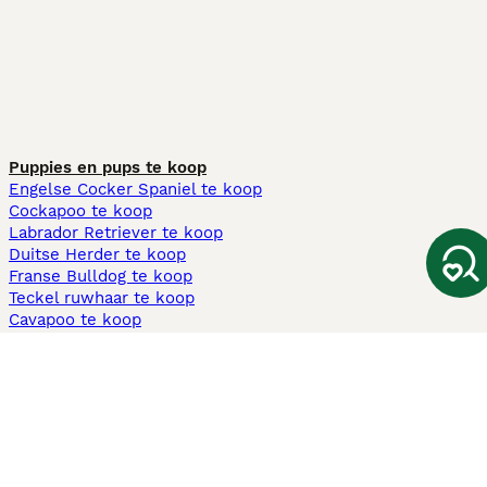
Puppies en pups te koop
Engelse Cocker Spaniel te koop
Cockapoo te koop
Labrador Retriever te koop
Duitse Herder te koop
Franse Bulldog te koop
Teckel ruwhaar te koop
Cavapoo te koop
Andere populaire pagina's
Honden te koop in Amsterdam
Pups te koop Limburg​
Pups te koop Friesland​
Honden te koop in Gelderland
Honden te koop in Den Haag