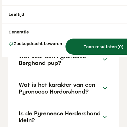
1.500 euro.
Leeftijd
Zijn Pyreneese
herdershonden geschikte
Generatie
gezinshonden?
Zoekopdracht bewaren
Toon resultaten
(
0
)
Wat kost een Pyreneese
Berghond pup?
Wat is het karakter van een
Pyreneese Herdershond?
Is de Pyreneese Herdershond
klein?