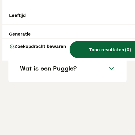
Wat is een Puggle hond?
Leeftijd
Generatie
Wat is de levensverwachting
van een Puggle?
Zoekopdracht bewaren
Toon resultaten
(
0
)
Wat is een Puggle?