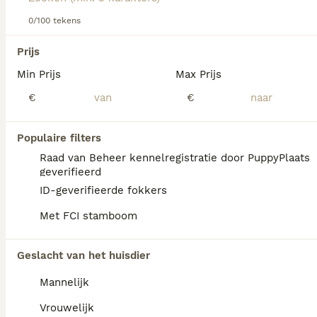
Lees onze mopshond koopadvies pagina voor informatie
over dit hondenras.
0/100 tekens
We hebben 0 Puggle Honden ter dekking in
Utrecht gevonden.
Prijs
Als je toekomstige resultaten wil zien voor deze 
Min Prijs
Max Prijs
exacte zoekopdracht, sla dan je zoekopdracht op en 
vind jouw perfecte hond:
€
€
Zoekopdracht bewaren
Populaire filters
Raad van Beheer kennelregistratie door PuppyPlaats
FAQ's
geverifieerd
ID-geverifieerde fokkers
Met FCI stamboom
Wat is de gemiddelde prijs
van een Puggle puppy?
Geslacht van het huisdier
Een Puggle pup vraagt een aanzienlijke
Mannelijk
investering die varieert afhankelijk van de
fokker.
Vrouwelijk