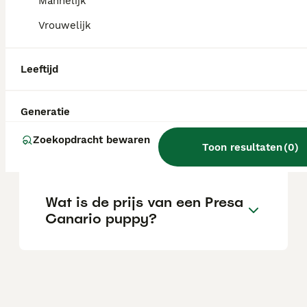
onder een verbod samen met andere grote
Mannelijk
en krachtige rassen.
Vrouwelijk
Hoe agressief is een Presa
Leeftijd
Canario?
Generatie
Wat is de levensverwachting
Zoekopdracht bewaren
van een Presa Canario?
Toon resultaten
(
0
)
Wat is de prijs van een Presa
Canario puppy?