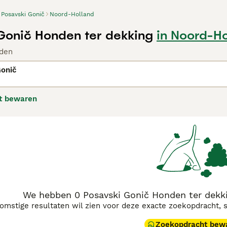
Posavski Gonič
Noord-Holland
Gonič Honden ter dekking
in Noord-Ho
den
Gonič
t bewaren
We hebben 0 Posavski Gonič Honden ter dekk
komstige resultaten wil zien voor deze exacte zoekopdracht, 
Zoekopdracht bew