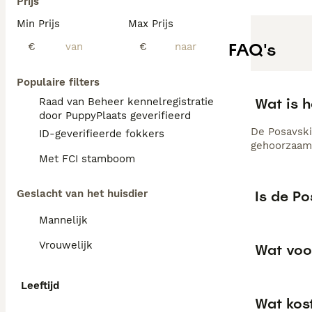
Prijs
Min Prijs
Max Prijs
FAQ's
€
€
Populaire filters
Wat is 
Raad van Beheer kennelregistratie
door PuppyPlaats geverifieerd
De Posavski 
ID-geverifieerde fokkers
gehoorzaam; 
Met FCI stamboom
Is de P
Geslacht van het huisdier
Mannelijk
Vrouwelijk
Wat voo
Leeftijd
Wat kos