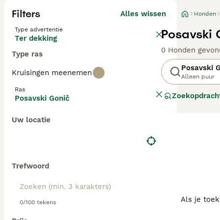
Filters
Alles wissen
Honden
Type advertentie
Posavski 
Ter dekking
0 Honden gevon
Type ras
Posavski 
Kruisingen meenemen
Alleen puur
Ras
Zoekopdrach
Posavski Gonič
Uw locatie
Trefwoord
Als je toe
0/100 tekens