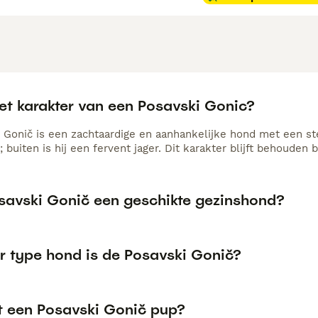
het karakter van een Posavski Gonic?
Gonič is een zachtaardige en aanhankelijke hond met een sterke
buiten is hij een fervent jager. Dit karakter blijft behouden 
osavski Gonič een geschikte gezinshond?
r type hond is de Posavski Gonič?
t een Posavski Gonič pup?