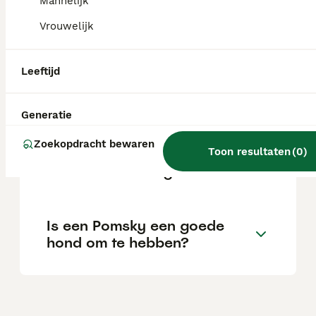
Mannelijk
Vrouwelijk
Is een Pomsky een makkelijke
hond?
Leeftijd
Waarom geen Pomsky?
Generatie
Zoekopdracht bewaren
Toon resultaten
(
0
)
Is F1 of F2 Pomsky beter?
Is een Pomsky een goede
hond om te hebben?