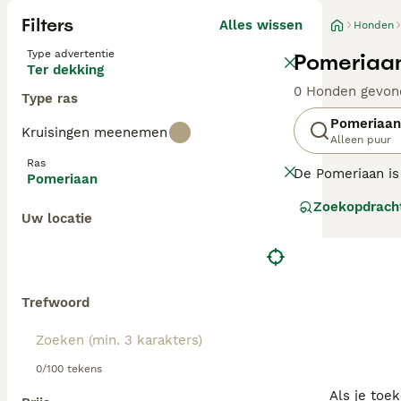
Filters
Alles wissen
Honden
Type advertentie
Pomeriaan
Ter dekking
0 Honden gevon
Type ras
Pomeriaan
Kruisingen meenemen
Alleen puur
Ras
De Pomeriaan is 
Pomeriaan
kleinste van de 
Zoekopdrach
honden die gebru
Uw locatie
jaren 1900.
Lees onze
Pomer
Trefwoord
0/100 tekens
Als je toe