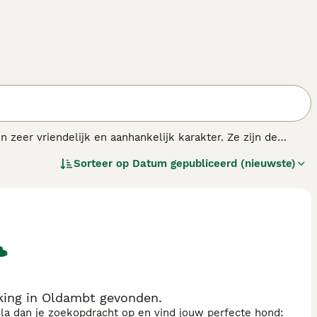
 zeer vriendelijk en aanhankelijk karakter. Ze zijn de
rpakt in een pluizige vacht. De Pomeriaan is een van de
Sorteer op
Datum gepubliceerd (nieuwste)
 kleine honden populair tijdens haar regeerperiode in de
ing in Oldambt gevonden.
sla dan je zoekopdracht op en vind jouw perfecte hond: