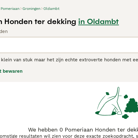
Pomeriaan
Groningen
Oldambt
 Honden ter dekking
in Oldambt
den
klein van stuk maar het zijn echte extroverte honden met een
Spitz type honden en hebben een zeer vos-achtig uiterlijk ve
t bewaren
ikt zijn om het ras te fokken. Koningin Victoria maakte deze
iaan adviespagina
voor informatie over dit hondenras.
We hebben 0 Pomeriaan Honden ter dekk
komstige resultaten wil zien voor deze exacte zoekopdracht, 