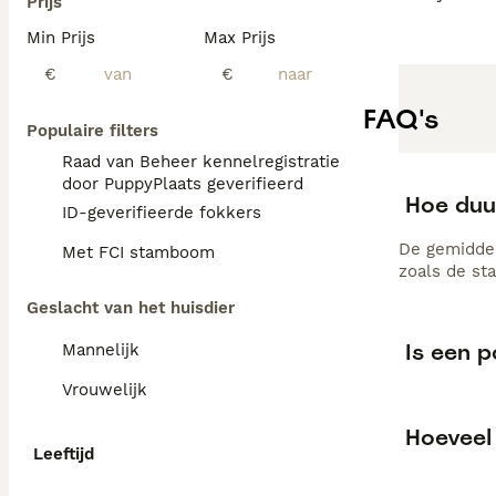
Prijs
Min Prijs
Max Prijs
€
€
FAQ's
Populaire filters
Raad van Beheer kennelregistratie
door PuppyPlaats geverifieerd
Hoe duu
ID-geverifieerde fokkers
De gemiddel
Met FCI stamboom
zoals de st
Geslacht van het huisdier
Is een 
Mannelijk
Vrouwelijk
Hoeveel
Leeftijd