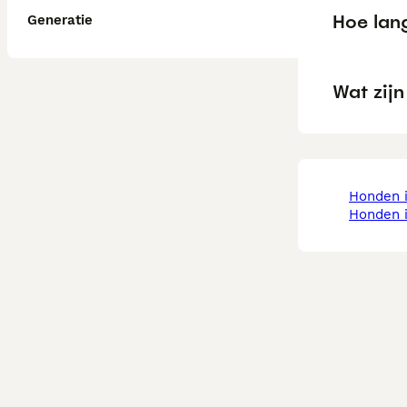
Hoe lang
Generatie
Wat zij
honden 
honden