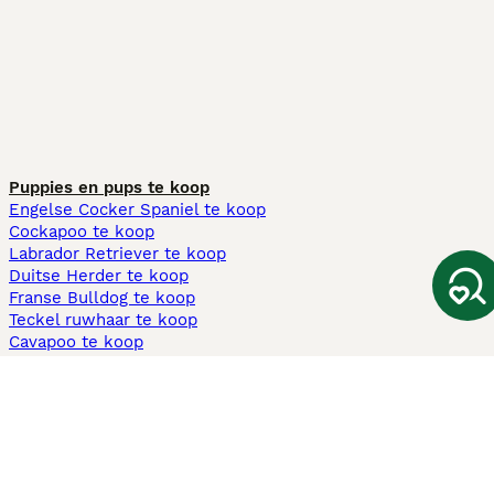
Puppies en pups te koop
Engelse Cocker Spaniel te koop
Cockapoo te koop
Labrador Retriever te koop
Duitse Herder te koop
Franse Bulldog te koop
Teckel ruwhaar te koop
Cavapoo te koop
Andere populaire pagina's
Honden te koop in Amsterdam
Pups te koop Limburg​
Pups te koop Friesland​
Honden te koop in Gelderland