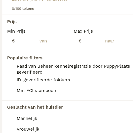
Lees onze
0/100 tekens
Pomeriaan adviespagina
voor informatie over dit
hondenras.
We hebben 0 Pomeriaan Honden ter dekking
Prijs
in Waals Gewest gevonden.
Min Prijs
Max Prijs
Als je toekomstige resultaten wil zien voor deze 
exacte zoekopdracht, sla dan je zoekopdracht op en 
€
€
vind jouw perfecte hond:
Zoekopdracht bewaren
Populaire filters
Raad van Beheer kennelregistratie door PuppyPlaats
geverifieerd
FAQ's
ID-geverifieerde fokkers
Met FCI stamboom
Hoe duur is een pomeriaan
Geslacht van het huisdier
puppy?
Mannelijk
De gemiddelde prijs voor een Pomeriaan pup
in Nederland ligt rond de €1249 maar dit kan
Vrouwelijk