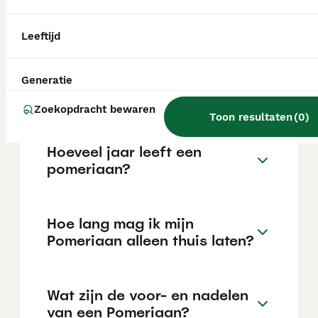
variëren afhankelijk van factoren zoals de
stamboom, de reputatie van de fokker en de
locatie.
Leeftijd
Is een pomeriaan een
Generatie
makkelijke hond?
Zoekopdracht bewaren
Toon resultaten
(
0
)
Hoeveel jaar leeft een
pomeriaan?
Hoe lang mag ik mijn
Pomeriaan alleen thuis laten?
Wat zijn de voor- en nadelen
van een Pomeriaan?