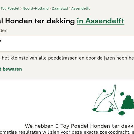
Toy Poedel
Noord-Holland
Zaanstad
Assendelft
l Honden ter dekking
in Assendelft
den
y
s het kleinste van alle poedelrassen en door de jaren heen 
 hondenrassen behoren. Net als de standaard- en Dwergpoedel
t bewaren
elligentie, heeft ervoor gezorgd dat deze charmante kleine h
j hun bereidheid om te presteren en hun goede zin.
l Toy adviespagina
voor informatie over dit hondenras.
We hebben 0 Toy Poedel Honden ter dekki
komstige resultaten wil zien voor deze exacte zoekopdracht, 