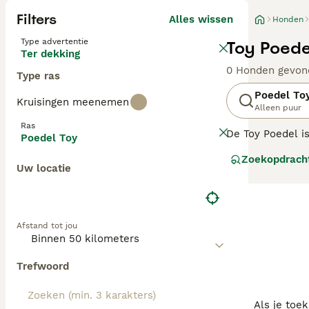
Filters
Alles wissen
Honden
Type advertentie
Toy Poede
Ter dekking
0 Honden gevon
Type ras
Poedel To
Kruisingen meenemen
Alleen puur
Ras
De Toy Poedel i
Poedel Toy
meest populaire
Zoekopdrach
met hun hoge int
Uw locatie
showring dankzi
Lees onze
Poede
Afstand tot jou
Trefwoord
Als je toe