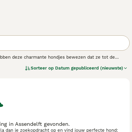
hebben deze charmante hondjes bewezen dat ze tot de
s, verharen Dwergpoedels niet. Dit feit, in combinatie
Sorteer op
Datum gepubliceerd (nieuwste)
ondjes enorm geliefd zijn. Ze doen het ook altijd goed in de
ng in Assendelft gevonden.
sla dan je zoekopdracht op en vind jouw perfecte hond: