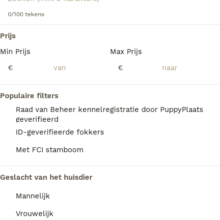
ontwikkelt.
0/100 tekens
Lees onze
Podenco Ibicenco
adviespagina
voor informatie
We hebben 0 Podenco Ibicenco Honden ter
over dit hondenras.
Prijs
dekking in Utrecht gevonden.
Min Prijs
Max Prijs
Als je toekomstige resultaten wil zien voor deze 
exacte zoekopdracht, sla dan je zoekopdracht op en 
€
€
vind jouw perfecte hond:
Zoekopdracht bewaren
Populaire filters
Raad van Beheer kennelregistratie door PuppyPlaats
geverifieerd
FAQ's
ID-geverifieerde fokkers
Met FCI stamboom
Wat is de gemiddelde prijs
Geslacht van het huisdier
van een Podenco Ibicenco
puppy?
Mannelijk
Een Podenco Ibicenco pup vraagt een
Vrouwelijk