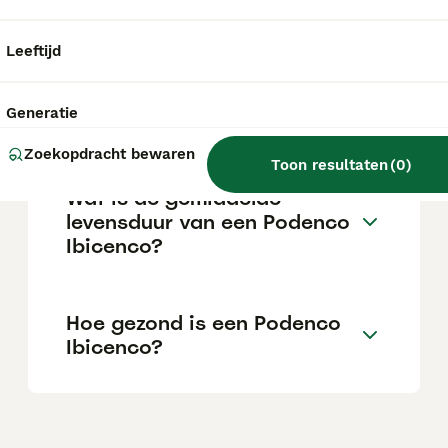
aanzienlijke investering die varieert
afhankelijk van de fokker.
Leeftijd
Wat is het karakter van een
Generatie
Podenco Ibicenco?
Zoekopdracht bewaren
Toon resultaten
(
0
)
Wat is de gemiddelde
levensduur van een Podenco
Ibicenco?
Hoe gezond is een Podenco
Ibicenco?