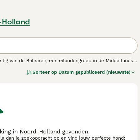
-Holland
mstig van de Balearen, een eilandengroep in de Middellandse
onijnen en hazen. Het ras is verwant aan de Pharaohond. De
Sorteer op
Datum gepubliceerd (nieuwste)
volle hond die een zeer sterke relatie met zijn eigenaar en
king in Noord-Holland gevonden.
sla dan je zoekopdracht op en vind jouw perfecte hond: