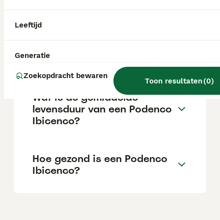
aanzienlijke investering die varieert
afhankelijk van de fokker.
Leeftijd
Wat is het karakter van een
Generatie
Podenco Ibicenco?
Zoekopdracht bewaren
Toon resultaten
(
0
)
Wat is de gemiddelde
levensduur van een Podenco
Ibicenco?
Hoe gezond is een Podenco
Ibicenco?