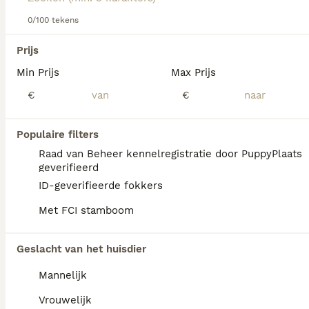
ontwikkelt.
0/100 tekens
Lees onze
Podenco Ibicenco
adviespagina
voor informatie
We hebben 0 Podenco Ibicenco Honden ter
over dit hondenras.
Prijs
dekking in Oldambt gevonden.
Min Prijs
Max Prijs
Als je toekomstige resultaten wil zien voor deze 
exacte zoekopdracht, sla dan je zoekopdracht op en 
€
€
vind jouw perfecte hond:
Zoekopdracht bewaren
Populaire filters
Raad van Beheer kennelregistratie door PuppyPlaats
geverifieerd
FAQ's
ID-geverifieerde fokkers
Met FCI stamboom
Wat is de gemiddelde prijs
Geslacht van het huisdier
van een Podenco Ibicenco
puppy?
Mannelijk
Een Podenco Ibicenco pup vraagt een
Vrouwelijk